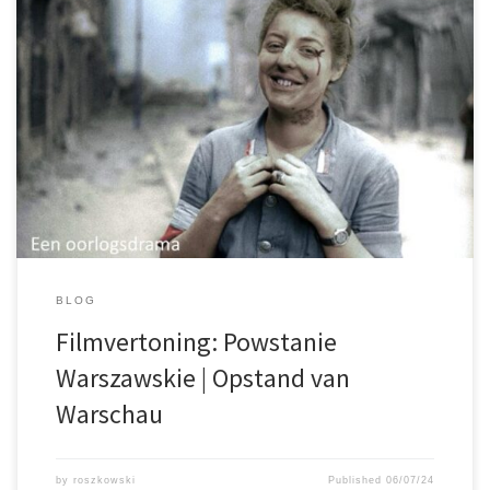
Maczek Memorial Breda 29 augustus 19:30 Film is Pools gesproken
met Engelse ondertitels Filmvertoning: Powstanie Warszawa |
Opstand van Warschau
BLOG
Filmvertoning: Powstanie
Warszawskie | Opstand van
Warschau
by
roszkowski
Published
06/07/24