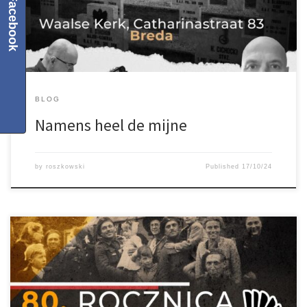
Facebook
generała Maczka a potem zapraszamy na spotkanie w Waalse
Kerk […]
BLOG
Namens heel de mijne
by
roszkowski
Published
17/10/24
Breda 26 oktober 15:00