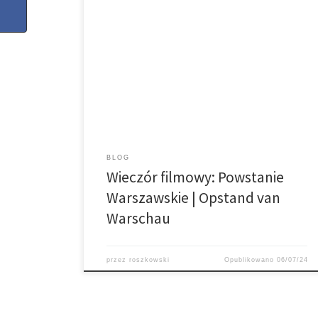
Przepraszamy, ten wpis jest dostępny tylko w języku
Nederlands.
BLOG
Wieczór filmowy: Powstanie
Warszawskie | Opstand van
Warschau
przez
roszkowski
Opublikowano
06/07/24