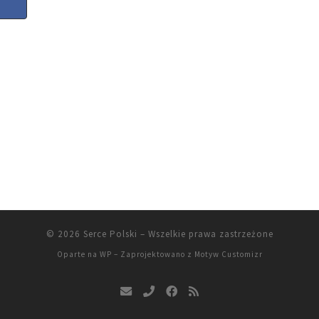
© 2026
Serce Polski
– Wszelkie prawa zastrzeżone
Oparte na
WP
– Zaprojektowano z
Motyw Customizr