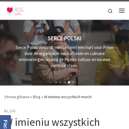
Przejdź do treści
Search
Me
SERCE POLSKI
Serce Polski verbindt mensen met een hart voor Polen
door de organisatie van culturele en culinaire
ontmoetingen waarbij de Poolse cultuur en keuken
centraal staan.
Strona główna
»
Blog
»
W imieniu wszystkich moich
BLOG
W imieniu wszystkich