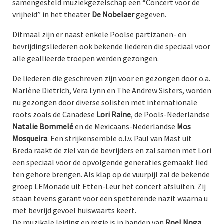
samengesteld muziekgezelschap een “Concert voor de
vrijheid” in het theater
De Nobelaer
gegeven.
Ditmaal zijn er naast enkele Poolse partizanen- en
bevrijdingsliederen ook bekende liederen die speciaal voor
alle geallieerde troepen werden gezongen.
De liederen die geschreven zijn voor en gezongen door o.a.
Marlène Dietrich, Vera Lynn en The Andrew Sisters, worden
nu gezongen door diverse solisten met internationale
roots zoals de Canadese
Lori Raine
, de Pools-Nederlandse
Natalie Bommelé
en de Mexicaans-Nederlandse
Mos
Mosqueira
. Een strijkensemble o.l.v. Paul van Mast uit
Breda raakt de ziel van de bevrijders en zal samen met Lori
een speciaal voor de opvolgende generaties gemaakt lied
ten gehore brengen. Als klap op de vuurpijl zal de bekende
groep LEMonade uit Etten-Leur het concert afsluiten. Zij
staan tevens garant voor een spetterende nazit waarna u
met bevrijd gevoel huiswaarts keert.
De muzikale leiding en regie is in handen van
Roel Noga
,