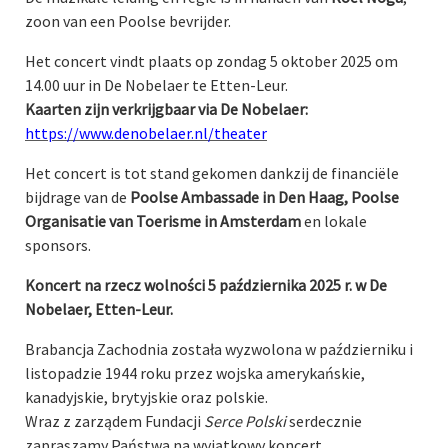
zoon van een Poolse bevrijder.
Het concert vindt plaats op zondag 5 oktober 2025 om
14.00 uur in De Nobelaer te Etten-Leur.
Kaarten zijn verkrijgbaar via De Nobelaer:
https://www.denobelaer.nl/theater
Het concert is tot stand gekomen dankzij de financiële
bijdrage van de
Poolse Ambassade in Den Haag, Poolse
Organisatie van Toerisme in Amsterdam
en lokale
sponsors.
Koncert na rzecz wolności 5 października 2025 r. w De
Nobelaer, Etten-Leur.
Brabancja Zachodnia została wyzwolona w październiku i
listopadzie 1944 roku przez wojska amerykańskie,
kanadyjskie, brytyjskie oraz polskie.
Wraz z zarządem Fundacji
Serce Polski
serdecznie
zapraszamy Państwa na wyjątkowy koncert,