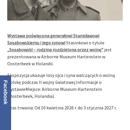
Wystawa poświęcona generałowi Stanisławowi
Sosabowskiemu i jego synowi
Stasinkowi o tytule
„Sosabowski – rodzina rozdzielona przez wojnę”
jest
prezentowana w Airborne Museum Hartenstein w
Oosterbeek w Holandii.
Ekspozycja ukazuje losy ojca i syna walczących o wolną
Polskę podczas II wojny światowej.Informacje o
Facebook
wystawieMiejsce: Airborne Museum Hartenstein
(Oosterbeek, Holandia).
Czas trwania: Od 10 kwietnia 2026 r. do 3 stycznia 2027 r.