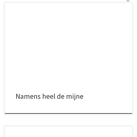
Jeżeli stracili Państwo kogoś bliskiego i nie możecie odwiedzić
grobu tej osoby w kraju, to nasz wieczór jest dedykowany dla tej
bliskiej Państwu osobie i dla Państwa. Najpierw zapalimy świeczki i
pomodlimy się przy grobach poległych Wyzwolicieli Bredy i grobie
generała Maczka a potem zapraszamy na spotkanie w Waalse
Kerk […]
Namens heel de mijne