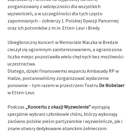
zorganizowany z wdzięczności dla wszystkich
wyzwolicieli, a w szczególności dla tych często
zapomnianych – żołnierzy 1. Polskiej Dywizji Pancernej
oraz ich potomków z m.in. Etten-Leur i Bredy.
Ubiegłoroczny koncert w Memoriale Maczka w Bredzie
cieszył się ogromnym zainteresowaniem, a ograniczona
liczba miejsc pozostawiła wielu chętnych bez możliwości
uczestnictwa.
Dlatego, dzięki finansowemu wsparciu Ambasady RP w
Hadze, postanowiliśmy zorganizować wydarzenie
ponownie – tym razem w przestrzeni Teatru
De Nobelaer
w Etten-Leur.
Podczas
„Koncertu z okazji Wyzwolenia”
wystąpią
specjalnie wybrani członkowie chóru, którzy wykonają
zarówno polskie pieśni partyzanckie i wyzwoleńcze, jak i
znane utwory dedykowane alianckim żołnierzom.