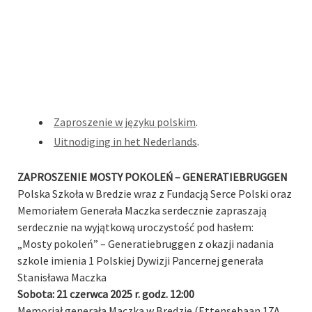
Zaproszenie w języku polskim
.
Uitnodiging in het Nederlands
.
ZAPROSZENIE MOSTY POKOLEŃ – GENERATIEBRUGGEN
Polska Szkoła w Bredzie wraz z Fundacją Serce Polski oraz
Memoriałem Generała Maczka serdecznie zapraszają
serdecznie na wyjątkową uroczystość pod hasłem:
„Mosty pokoleń” – Generatiebruggen z okazji nadania
szkole imienia 1 Polskiej Dywizji Pancernej generała
Stanisława Maczka
Sobota: 21 czerwca 2025 r. godz. 12:00
Memoriał generała Maczka w Bredzie (Ettensebaan 17A,