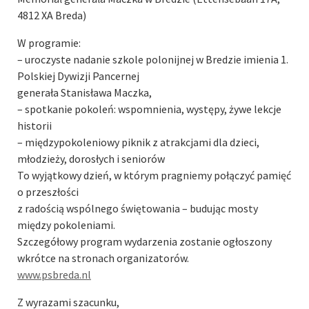
4812 XA Breda)
W programie:
– uroczyste nadanie szkole polonijnej w Bredzie imienia 1.
Polskiej Dywizji Pancernej
generała Stanisława Maczka,
– spotkanie pokoleń: wspomnienia, występy, żywe lekcje
historii
– międzypokoleniowy piknik z atrakcjami dla dzieci,
młodzieży, dorosłych i seniorów
To wyjątkowy dzień, w którym pragniemy połączyć pamięć
o przeszłości
z radością wspólnego świętowania – budując mosty
między pokoleniami.
Szczegółowy program wydarzenia zostanie ogłoszony
wkrótce na stronach organizatorów.
www.psbreda.nl
Z wyrazami szacunku,