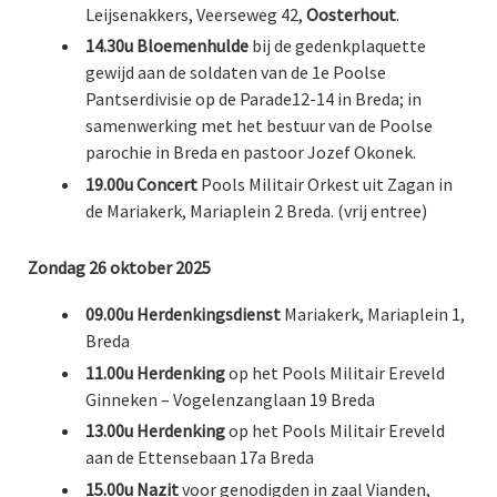
Leijsenakkers, Veerseweg 42,
Oosterhout
.
14.30u
Bloemenhulde
bij de gedenkplaquette
gewijd aan de soldaten van de 1e Poolse
Pantserdivisie op de Parade12-14 in Breda; in
samenwerking met het bestuur van de Poolse
parochie in Breda en pastoor Jozef Okonek.
19.00u
Concert
Pools Militair Orkest uit Zagan in
de Mariakerk, Mariaplein 2 Breda. (vrij entree)
Zondag 26 oktober 2025
09.00u
Herdenkingsdienst
Mariakerk, Mariaplein 1,
Breda
11.00u
Herdenking
op het Pools Militair Ereveld
Ginneken – Vogelenzanglaan 19 Breda
13.00u
Herdenking
op het Pools Militair Ereveld
aan de Ettensebaan 17a Breda
15.00u
Nazit
voor genodigden in zaal Vianden,