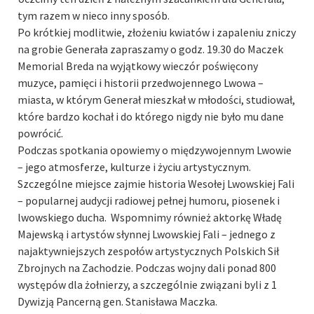
tym razem w nieco inny sposób.
Po krótkiej modlitwie, złożeniu kwiatów i zapaleniu zniczy
na grobie Generała zapraszamy o godz. 19.30 do Maczek
Memorial Breda na wyjątkowy wieczór poświęcony
muzyce, pamięci i historii przedwojennego Lwowa –
miasta, w którym Generał mieszkał w młodości, studiował,
które bardzo kochał i do którego nigdy nie było mu dane
powrócić.
Podczas spotkania opowiemy o międzywojennym Lwowie
– jego atmosferze, kulturze i życiu artystycznym.
Szczególne miejsce zajmie historia Wesołej Lwowskiej Fali
– popularnej audycji radiowej pełnej humoru, piosenek i
lwowskiego ducha. Wspomnimy również aktorkę Władę
Majewską i artystów słynnej Lwowskiej Fali – jednego z
najaktywniejszych zespołów artystycznych Polskich Sił
Zbrojnych na Zachodzie. Podczas wojny dali ponad 800
występów dla żołnierzy, a szczególnie związani byli z 1
Dywizją Pancerną gen. Stanisława Maczka.