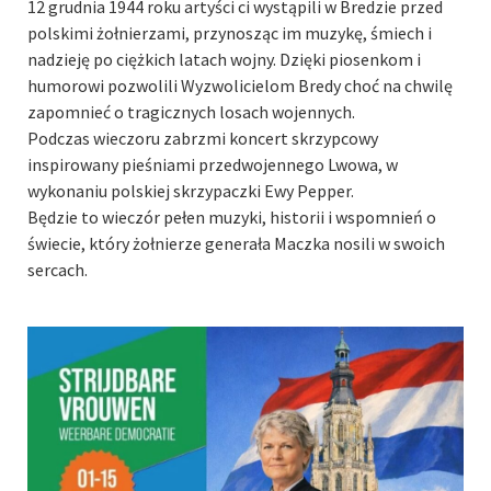
12 grudnia 1944 roku artyści ci wystąpili w Bredzie przed
polskimi żołnierzami, przynosząc im muzykę, śmiech i
nadzieję po ciężkich latach wojny. Dzięki piosenkom i
humorowi pozwolili Wyzwolicielom Bredy choć na chwilę
zapomnieć o tragicznych losach wojennych.
Podczas wieczoru zabrzmi koncert skrzypcowy
inspirowany pieśniami przedwojennego Lwowa, w
wykonaniu polskiej skrzypaczki Ewy Pepper.
Będzie to wieczór pełen muzyki, historii i wspomnień o
świecie, który żołnierze generała Maczka nosili w swoich
sercach.