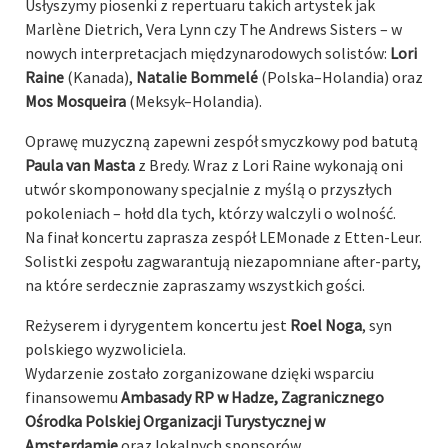
Usłyszymy piosenki z repertuaru takich artystek jak
Marlène Dietrich, Vera Lynn czy The Andrews Sisters – w
nowych interpretacjach międzynarodowych solistów:
Lori
Raine
(Kanada),
Natalie Bommelé
(Polska–Holandia) oraz
Mos Mosqueira
(Meksyk–Holandia).
Oprawę muzyczną zapewni zespół smyczkowy pod batutą
Paula van Masta
z Bredy. Wraz z Lori Raine wykonają oni
utwór skomponowany specjalnie z myślą o przyszłych
pokoleniach – hołd dla tych, którzy walczyli o wolność.
Na finał koncertu zaprasza zespół LEMonade z Etten-Leur.
Solistki zespołu zagwarantują niezapomniane after-party,
na które serdecznie zapraszamy wszystkich gości.
Reżyserem i dyrygentem koncertu jest
Roel Noga
, syn
polskiego wyzwoliciela.
Wydarzenie zostało zorganizowane dzięki wsparciu
finansowemu
Ambasady RP w Hadze, Zagranicznego
Ośrodka Polskiej Organizacji Turystycznej w
Amsterdamie
oraz lokalnych sponsorów.