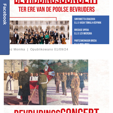
Facebook
przez
Monika
|
Opublikowano
01/09/24