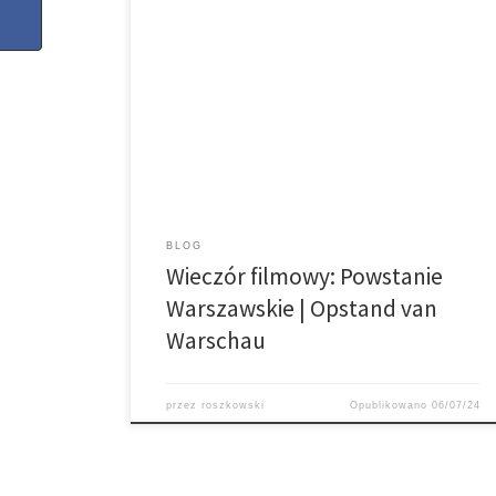
Przepraszamy, ten wpis jest dostępny tylko w języku
Nederlands.
BLOG
Wieczór filmowy: Powstanie
Warszawskie | Opstand van
Warschau
przez
roszkowski
Opublikowano
06/07/24