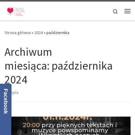
Przejdź do treści
Search
Me
Strona główna
»
2024
»
października
Archiwum
miesiąca:
października
2024
Facebook
1 wpis