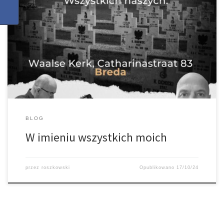
Jeżeli stracili Państwo kogoś bliskiego i nie możecie odwiedzić
grobu tej osoby w kraju, to nasz wieczór jest dedykowany dla tej
bliskiej Państwu osobie i dla Państwa. Najpierw zapalimy świeczki i
pomodlimy się przy grobach poległych Wyzwolicieli Bredy i grobie
generała Maczka a potem zapraszamy na spotkanie w Waalse
Kerk […]
BLOG
W imieniu wszystkich moich
przez
roszkowski
Opublikowano
17/10/24